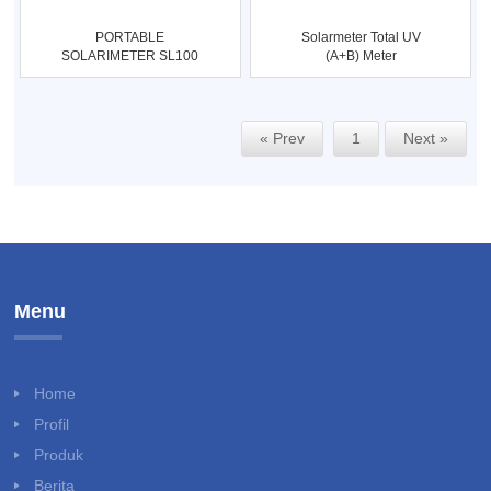
PORTABLE
Solarmeter Total UV
SOLARIMETER SL100
(A+B) Meter
KIMO
« Prev
1
Next »
Menu
Home
Profil
Produk
Berita