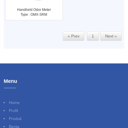
Handheld Odor Meter
Type : OMX-SRM
« Prev
1
Next »
Menu
Home
Profil
Produk
Berita